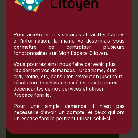
Matin
Lundi
10h-12h
Pour améliorer nos services et faciliter l'accès
Mardi
à l'information, la mairie va désormais vous
fermé
permettre de centraliser plusieurs
fonctionnalités sur
Mon Espace Citoyen
.
Mercredi
fermé
Vous pourrez ainsi nous faire parvenir plus
Jeudi
rapidement vos demandes : urbanisme, état
10h-12h
civil, voirie, etc; consulter l'évolution jusqu'à la
résolution de celles-ci; accéder aux factures
Vendredi
dépendantes de nos services et utiliser
fermé
l'espace famille.
Pour une simple demande il n'est pas
Aprés-midi
nécessaire d'avoir un compte, et ceux qui ont
un espace famille peuvent utiliser celui-ci.
Lundi
14h-17h