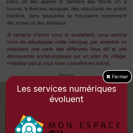
Dans un lieu appelé la Sablière des Morts on a
trouvé, à diverses époques, des sépultures en grand
nombre, dans lesquelles se trouvaient notamment
des armes et des anneaux.
Si certains d'entre vous le souhaitent, nous serions
ravis de développer cette rubrique, par exemble en
établisant une carte des différents lieux dit et des
découvertes archéologiques sur un plan du village,
n'hésitez-pas à vous faire connaître en mairie.
Retour
Fermer
Les services numériques
évoluent
ACCUEIL DU PUBLIC