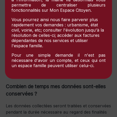
démarchage téléphonique s'il ne souhaite pas faire
permettre de centraliser plusieurs
l'objet d'une prospection par voie téléphonique.
fonctionnalités sur
Mon Espace Citoyen
.
Vous pourrez ainsi nous faire parvenir plus
En cas de contestation portant sur le traitement
rapidement vos demandes : urbanisme, état
de vos données personnelles, vous pouvez
civil, voirie, etc; consulter l'évolution jusqu'à la
introduire une réclamation auprès de l'autorité
résolution de celles-ci; accéder aux factures
de contrôle, en l'occurrence la
CNIL
.
dépendantes de nos services et utiliser
Les données ne font pas l'objet d'une prise de
l'espace famille.
décision automatisée (y compris profilage).
Pour une simple demande il n'est pas
Les données seront stockées et traitées au sein
nécessaire d'avoir un compte, et ceux qui ont
de l'Union Européenne.
un espace famille peuvent utiliser celui-ci.
Combien de temps mes données sont-elles
conservées ?
Les données collectées seront traitées et conservées
pendant la durée nécessaire au regard des finalités