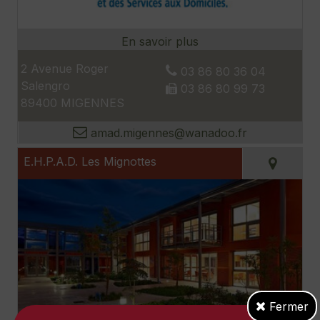
2 Avenue Roger
03 86 80 36 04
Salengro
03 86 80 99 73
89400 MIGENNES
amad.migennes@wanadoo.fr
E.H.P.A.D. Les Mignottes
Fermer