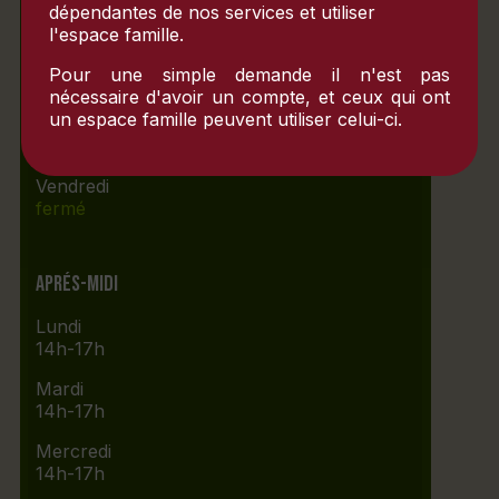
dépendantes de nos services et utiliser
Mardi
l'espace famille.
fermé
Pour une simple demande il n'est pas
Mercredi
fermé
nécessaire d'avoir un compte, et ceux qui ont
un espace famille peuvent utiliser celui-ci.
Jeudi
10h-12h
Vendredi
fermé
Aprés-midi
Lundi
14h-17h
Mardi
14h-17h
Mercredi
14h-17h