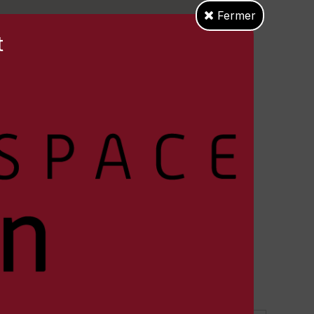
Fermer
t
 bimestriel, entre le 10 et le 15 des mois de
érence sera égal à 80 % du total de la facture
me
de ce montant.
ous le retourner avec un RIB, impérativement