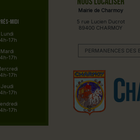
NOUS LOCALISER
Mairie de Charmoy
prés-midi
5 rue Lucien Ducrot
89400 CHARMOY
Lundi
14h-17h
PERMANENCES DES EL
Mardi
14h-17h
ercredi
14h-17h
Jeudi
14h-17h
endredi
14h-17h