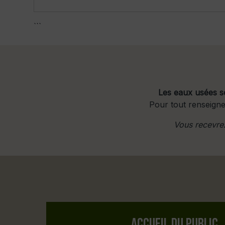
```
Les eaux usées s
Pour tout renseign
Vous recevrez
ACCUEIL DU PUBLIC