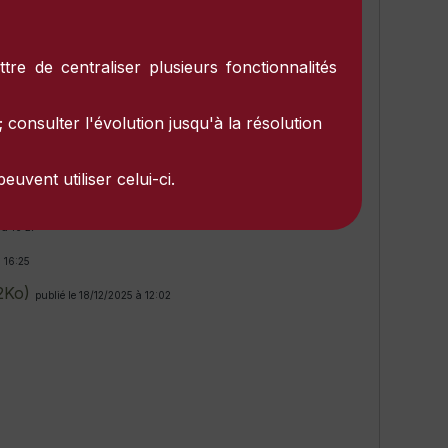
tre de centraliser plusieurs fonctionnalités
 consulter l'évolution jusqu'à la résolution
08:56
uvent utiliser celui-ci.
 à 16:27
 à 16:27
 16:25
2Ko)
publié le 18/12/2025 à 12:02