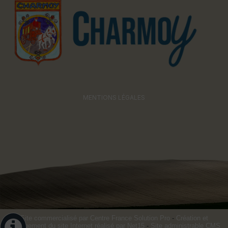
MENTIONS LÉGALES
Site commercialisé par Centre France Solution Pro
-
Création et
hébergement du site Internet réalisé par Net15
-
Site administrable CMS