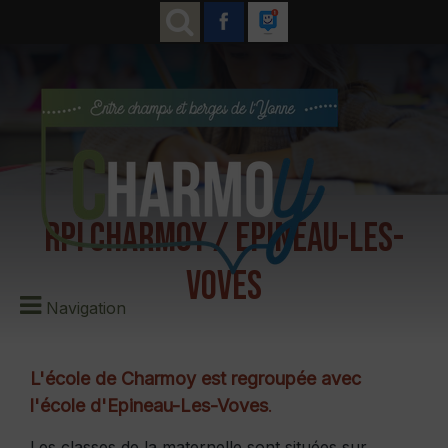
RPI Charmoy / Epineau-Les-
Voves
Navigation
L'école de Charmoy est regroupée avec
l'école d'Epineau-Les-Voves
.
Les classes de la maternelle sont situées sur