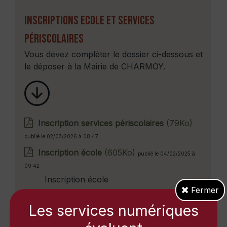
InscriptionS Ecole et services
périscolaires
Vous devez compléter le dossier ci-dessous et
le déposer à la Mairie de CHARMOY.
Inscription services périscolaires
(79Ko)
publié le 02/07/2026 à 08:47
Inscription école
(605Ko)
publié le 04/02/2025 à
09:42
Inscription école
Fermer
Pour rappel : tout changement de planning de
Les services numériques
restauration scolaire doit être communiqué
par écrit au plus tard le mardi 17h pour la