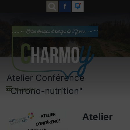
Atelier Conférence
"Chrono-nutrition"
Navigation
Atelier