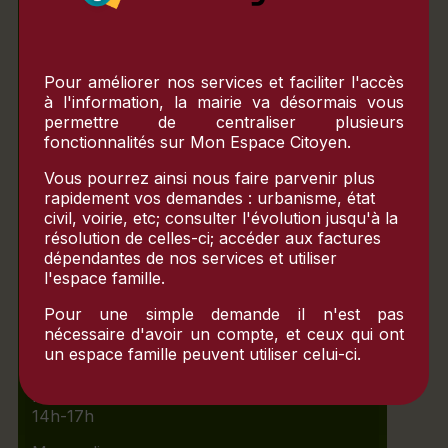
Lundi
10h-12h
Mardi
Pour améliorer nos services et faciliter l'accès
fermé
à l'information, la mairie va désormais vous
Mercredi
fermé
permettre de centraliser plusieurs
fonctionnalités sur
Mon Espace Citoyen
.
Jeudi
10h-12h
Vous pourrez ainsi nous faire parvenir plus
rapidement vos demandes : urbanisme, état
Vendredi
civil, voirie, etc; consulter l'évolution jusqu'à la
fermé
résolution de celles-ci; accéder aux factures
dépendantes de nos services et utiliser
l'espace famille.
Aprés-midi
Pour une simple demande il n'est pas
nécessaire d'avoir un compte, et ceux qui ont
Lundi
un espace famille peuvent utiliser celui-ci.
14h-17h
Mardi
14h-17h