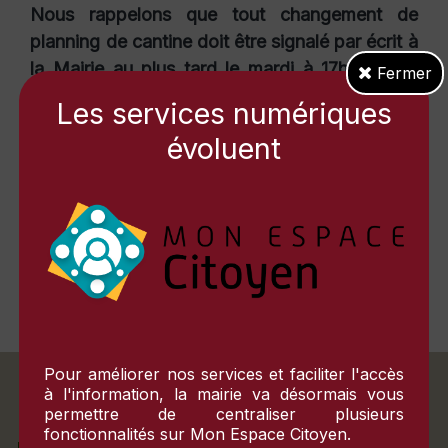
Nous rappelons que tout changement de
planning de cantine doit être signalé par écrit à
la Mairie au plus tard le mardi à 17h pour la
Fermer
semaine suivante.
Les services numériques
Pour les inscriptions aux services
évoluent
périscolaires
Inscription services périscolaires
(79Ko)
publié le
02/07/2026 à 08:47
Inscription école
(605Ko)
publié le 04/02/2025 à 09:42
Inscription école
Pour améliorer nos services et faciliter l'accès
à l'information, la mairie va désormais vous
permettre de centraliser plusieurs
fonctionnalités sur
Mon Espace Citoyen
.