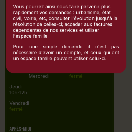
Vous pourrez ainsi nous faire parvenir plus
ACCUEIL DU PUBLIC
rapidement vos demandes : urbanisme, état
civil, voirie, etc; consulter l'évolution jusqu'à la
résolution de celles-ci; accéder aux factures
Matin
dépendantes de nos services et utiliser
l'espace famille.
Lundi
Pour une simple demande il n'est pas
10h-12h
nécessaire d'avoir un compte, et ceux qui ont
un espace famille peuvent utiliser celui-ci.
Mardi
fermé
Mercredi
fermé
Jeudi
10h-12h
Vendredi
fermé
Aprés-midi