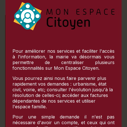
ACCUEIL DU PUBLIC
Matin
Pour améliorer nos services et faciliter l'accès
à l'information, la mairie va désormais vous
Lundi
permettre de centraliser plusieurs
10h-12h
fonctionnalités sur
Mon Espace Citoyen
.
Mardi
Vous pourrez ainsi nous faire parvenir plus
fermé
rapidement vos demandes : urbanisme, état
civil, voirie, etc; consulter l'évolution jusqu'à la
Mercredi
fermé
résolution de celles-ci; accéder aux factures
Jeudi
dépendantes de nos services et utiliser
10h-12h
l'espace famille.
Vendredi
Pour une simple demande il n'est pas
fermé
nécessaire d'avoir un compte, et ceux qui ont